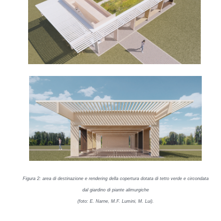
Figura
2
: area di destinazione e rendering della copertura dotata di tetto verde e circondata
dal giardino di piante alimurgiche
(foto: E. Narne, M.F. Lumini, M. Lui).