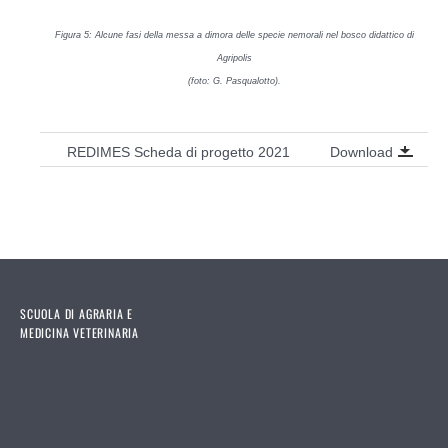
Figura
5
: Alcune fasi della messa a dimora delle specie nemorali
nel bosco didattico di
Agripolis
(foto: G. Pasqualotto).
Download
REDIMES Scheda di progetto 2021
SCUOLA DI AGRARIA E
MEDICINA VETERINARIA