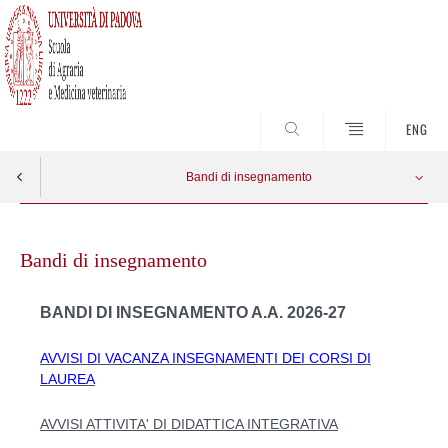
SEARCH
ENG
Bandi di insegnamento
Skip
Avvisi attività didattica integrativa
Apri menu
to
Bandi di insegnamento
content
Avvisi di vacanza di insegnamenti corsi di laurea
BANDI DI INSEGNAMENTO A.A. 2026-27
Bando TIROCINIO di Medicina Veterinaria
AVVISI DI VACANZA INSEGNAMENTI DEI CORSI DI
LAUREA
AVVISI ATTIVITA' DI DIDATTICA INTEGRATIVA