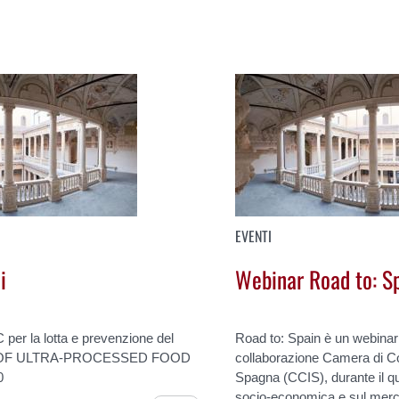
EVENTI
i
Webinar Road to: S
per la lotta e prevenzione del
Road to: Spain è un webinar
T OF ULTRA-PROCESSED FOOD
collaborazione Camera di Co
0
Spagna (CCIS), durante il qua
socio-economica e sul merca