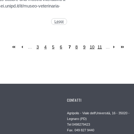
i.unipd.it/it/museo-veterinaria-
Leggi
…
3
4
5
6
7
8
9
10
11
…
CONTATTI
Agripolis - Viale dell'Università, 16 - 35020 -
Legnaro (PD)
Tel 0498279423
Fax. 049 827 9440