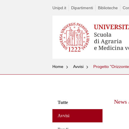
Unipd.it
Dipartimenti
Biblioteche
Con
Home
Avvisi
Progetto "Orizzont
Vai
al
contenuto
News a
Tutte
Avvisi